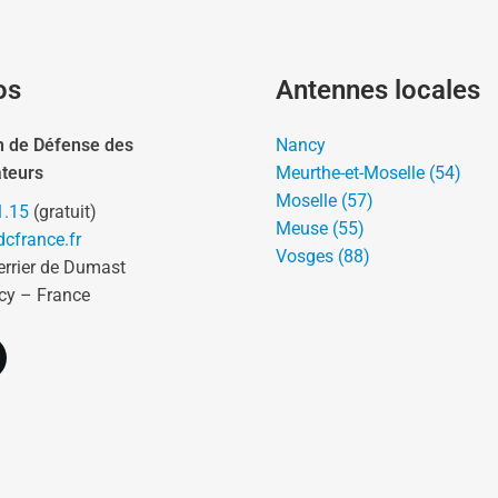
os
Antennes locales
n de Défense des
Nancy
teurs
Meurthe-et-Moselle (54)
Moselle (57)
1.15
(gratuit)
Meuse (55)
cfrance.fr
Vosges (88)
errier de Dumast
cy – France