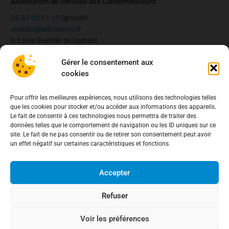
Association de Défense des Consommateurs
03.62.02.11.15
(gratuit)
contact@adcfrance.fr
3-5 Rue Guerrier de Dumast
54000 Nancy – France
Gérer le consentement aux
cookies
Pour offrir les meilleures expériences, nous utilisons des technologies telles
Antennes locales
que les cookies pour stocker et/ou accéder aux informations des appareils.
Le fait de consentir à ces technologies nous permettra de traiter des
Nancy
données telles que le comportement de navigation ou les ID uniques sur ce
Meurthe-et-Moselle (54)
site. Le fait de ne pas consentir ou de retirer son consentement peut avoir
Moselle (57)
un effet négatif sur certaines caractéristiques et fonctions.
Meuse (55)
Vosges (88)
Accepter
Informations
Refuser
Mentions légales
Politique de confidentialité
Voir les préférences
Politique de cookies (EU)