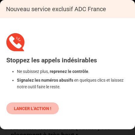
SE CONNECTER
Nouveau service exclusif ADC France
A.R.F
Accueil
A.R.F
Stoppez
les appels
indésirables
Ne subissez plus,
reprenez le contrôle
.
Signalez les numéros abusifs
en quelques clics et laissez
A.R.F
notre outil faire le reste.
ENQUÊTE
LANCER L’ACTION !
26 janvier 2019
Absolute Return Fund ( A.R.F. ) : le