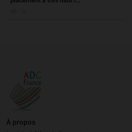
placement à très haut r…
7K
À propos