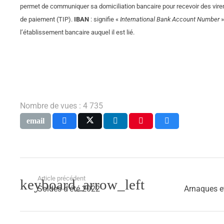
permet de communiquer sa domiciliation bancaire pour recevoir des vireme
de paiement (TIP).
IBAN
: signifie «
International Bank Account Number
»
l’établissement bancaire auquel il est lié.
Nombre de vues :
4 735
Article précédent
Soldes d’été 2022
Arnaques e