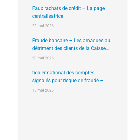
Faux rachats de crédit – La page
centralisatrice
22 mai 2026
Fraude bancaire – Les arnaques au
détriment des clients de la Caisse
d’Epargne
20 mai 2026
fichier national des comptes
signalés pour risque de fraude –
FNC-RF : un nouveau rempart contre
15 mai 2026
la fraude aux virements