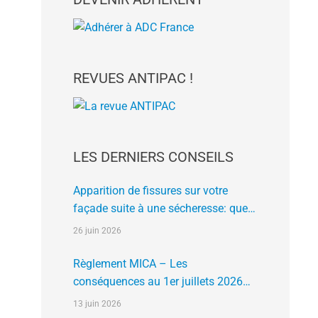
REVUES ANTIPAC !
LES DERNIERS CONSEILS
Apparition de fissures sur votre
façade suite à une sécheresse: que
faire?
26 juin 2026
Règlement MICA – Les
conséquences au 1er juillets 2026
des plates formes crypto n’ayant pas
13 juin 2026
l’agrément de l’AMF