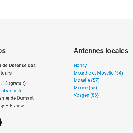
os
Antennes locales
n de Défense des
Nancy
teurs
Meurthe-et-Moselle (54)
Moselle (57)
1.15
(gratuit)
Meuse (55)
cfrance.fr
Vosges (88)
errier de Dumast
cy – France