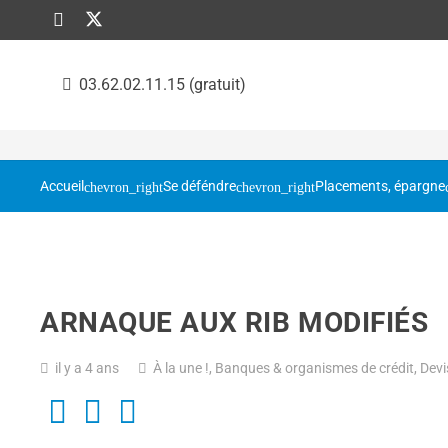
03.62.02.11.15 (gratuit)
Accueil
Se déféndre
Placements, épargne
ARNAQUE AUX RIB MODIFIÉS
il y a 4 ans
À la une !
,
Banques & organismes de crédit
,
Devi