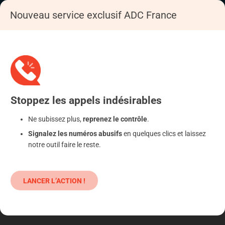
Nouveau service exclusif ADC France
Accueil
Se déféndre
Assurance
Assurance liée au crédit
Stoppez
les appels
indésirables
Ne subissez plus,
reprenez le contrôle
.
Signalez les numéros abusifs
en quelques clics et laissez
notre outil faire le reste.
LANCER L’ACTION !