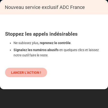
Nouveau service exclusif ADC France
Accueil
Se déféndre
Assurance
Assurance liée au crédit
Stoppez
les appels
indésirables
Ne subissez plus,
reprenez le contrôle
.
Signalez les numéros abusifs
en quelques clics et laissez
notre outil faire le reste.
LANCER L’ACTION !