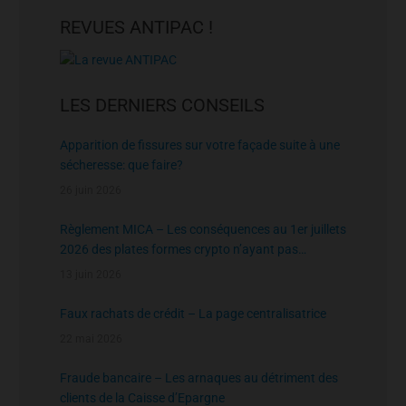
REVUES ANTIPAC !
LES DERNIERS CONSEILS
Apparition de fissures sur votre façade suite à une
sécheresse: que faire?
26 juin 2026
Règlement MICA – Les conséquences au 1er juillets
2026 des plates formes crypto n’ayant pas
l’agrément de l’AMF
13 juin 2026
Faux rachats de crédit – La page centralisatrice
22 mai 2026
Fraude bancaire – Les arnaques au détriment des
clients de la Caisse d’Epargne