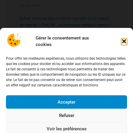
20 mai 2026
fichier national des comptes signalés pour risque
de fraude – FNC-RF : un nouveau rempart contre la
fraude aux virements
15 mai 2026
Gérer le consentement aux
cookies
Pour offrir les meilleures expériences, nous utilisons des technologies telles
que les cookies pour stocker et/ou accéder aux informations des appareils.
Le fait de consentir à ces technologies nous permettra de traiter des
données telles que le comportement de navigation ou les ID uniques sur ce
site. Le fait de ne pas consentir ou de retirer son consentement peut avoir
un effet négatif sur certaines caractéristiques et fonctions.
Accepter
Refuser
Voir les préférences