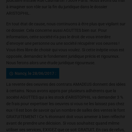
judiciaire installé Rue Caumartin 75009 Paris. Nous avons du mal
à imaginer son rôle sur la fin du juridique dans le dossier
ARISTOPHIL.
En tout état de cause, nous continuons à être plus que vigilant sur
ce dossier. Cela concerne aussi AGUTTES bien sur. Pour
information, cette société n’a pas le droit de vous interdire
d’envoyer une personne ou une société récupérer vos oeuvres !
Vous êtes libre de choisir qui vous voulez. Si cette inéptie vous est
opposée, demandez le fondement juridique précis et rigoureux.
Nous ferons alors une étude juridique rigoureuse.
Nancy, le 28/06/2017 :
La revente des oeuvres des contrats AMADEUS donnent des idées
à certains. Nous avons appris par plusieurs adhérents que la
société AGUTTES qui a les stock d’ARISTOPHIL va demander 3 %
de frais pour expertiser les oeuvres si vous ne les laissez pas chez
eux ! Il est bon de savoir qu’un nombre de salles des ventes le font
GRATUITEMENT ! Ce % étonnant doit vous amener à bien réflechir
avant de prendre une décision. Si vous souhaitez quand même
utiliser ses services, EXIGEZ que ce soit GRATUIT. En cas de refus,