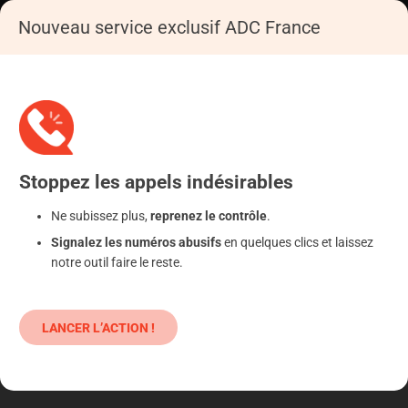
SE CONNECTER
Nouveau service exclusif ADC France
Accueil
S'informer
Epargne
Aristophil
Stoppez
les appels
indésirables
Ne subissez plus,
reprenez le contrôle
.
Signalez les numéros abusifs
en quelques clics et laissez
notre outil faire le reste.
LANCER L’ACTION !