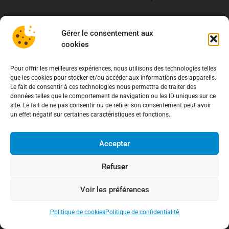
Nous vous déconseillons de laisser trop longtemps vos oeuvres
dans les chambres fortes… Cela risque de poser un problème pour
Gérer le consentement aux
le prix de revente car d’autres oeuvres d’ARISTOPHIL risquent
cookies
d’arriver sur le marché. En outre, il n’est pas exclu que des oeuvres
appartenant aux clients de la société ARTECOSA soient mises en
Pour offrir les meilleures expériences, nous utilisons des technologies telles
vente rapidement.
que les cookies pour stocker et/ou accéder aux informations des appareils.
Le fait de consentir à ces technologies nous permettra de traiter des
Nous vous rappelons que l’association a mis en place un
données telles que le comportement de navigation ou les ID uniques sur ce
dispositif spécial pour la revente sans frais des oeuvres. Le détail
site. Le fait de ne pas consentir ou de retirer son consentement peut avoir
un effet négatif sur certaines caractéristiques et fonctions.
sera indiqué dans la page dédiée que vous pouvez consulter ci-
dessous :
Accepter
Site ADC54
Pour bénéficier de cette possibilité, nous vous demanderons
Refuser
simplement d’être adhérent à l’association et de verser la somme
de 100 € au titre de participation au fonctionnement du pôle
Voir les préférences
Aristophil. Vous pouvez réaliser ce versement par l’intermédiaire
du site Internet indiqué en début de cette page. Il sera possible de
Politique de cookies
Politique de confidentialité
participer aux actions de l’association pour vous permettre de