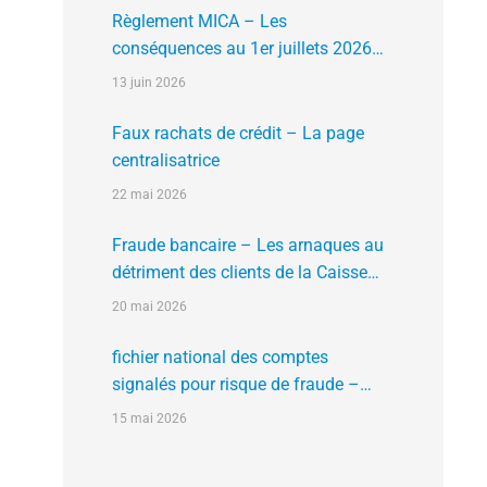
Règlement MICA – Les
conséquences au 1er juillets 2026
des plates formes crypto n’ayant pas
13 juin 2026
l’agrément de l’AMF
Faux rachats de crédit – La page
centralisatrice
22 mai 2026
Fraude bancaire – Les arnaques au
détriment des clients de la Caisse
d’Epargne
20 mai 2026
fichier national des comptes
signalés pour risque de fraude –
FNC-RF : un nouveau rempart contre
15 mai 2026
la fraude aux virements