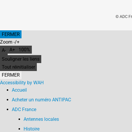
© ADC Fra
FERMER
Zoom -/+
A+
100%
A-
Souligner les liens
Tout réinitialiser
FERMER
Accessibility by WAH
Accueil
Acheter un numéro ANTIPAC
ADC France
Antennes locales
Histoire