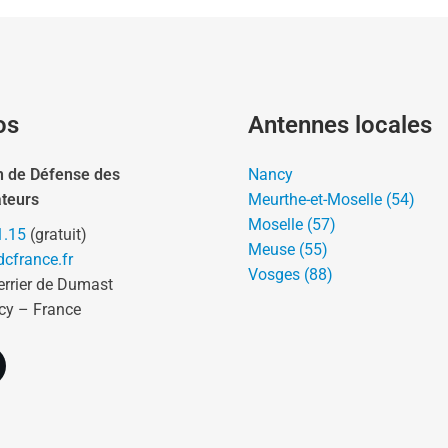
os
Antennes locales
n de Défense des
Nancy
teurs
Meurthe-et-Moselle (54)
Moselle (57)
1.15
(gratuit)
Meuse (55)
cfrance.fr
Vosges (88)
errier de Dumast
cy – France