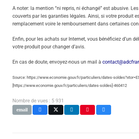
A noter: la mention “ni repris, ni échangé” est abusive. Le
couverts par les garanties légales. Ainsi, si votre produit 
remplacement voire le remboursement dans certaines cond
Enfin, pour les achats sur Internet, vous bénéficiez d’un dé
votre produit pour changer d’avis.
En cas de doute, envoyez-nous un mail à
contact@adcfran
Source: https://www.economie.gouv.fr/particuliers/dates-soldes?xtor=
[https://www.economie.gouv.fr/particuliers/dates-soldes]-460412
Nombre de vues :
5 931