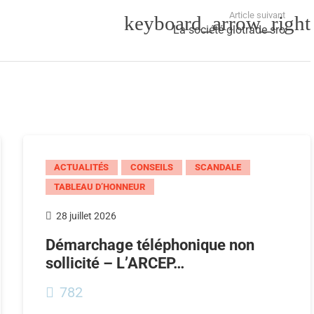
Article suivant
La société glotrade sro
ACTUALITÉS
CONSEILS
SCANDALE
TABLEAU D’HONNEUR
28 juillet 2026
Démarchage téléphonique non
sollicité – L’ARCEP…
782