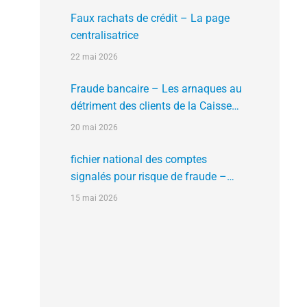
Faux rachats de crédit – La page
centralisatrice
22 mai 2026
Fraude bancaire – Les arnaques au
détriment des clients de la Caisse
d’Epargne
20 mai 2026
fichier national des comptes
signalés pour risque de fraude –
FNC-RF : un nouveau rempart contre
15 mai 2026
la fraude aux virements