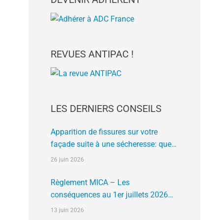
REVUES ANTIPAC !
LES DERNIERS CONSEILS
Apparition de fissures sur votre
façade suite à une sécheresse: que
faire?
26 juin 2026
Règlement MICA – Les
conséquences au 1er juillets 2026
des plates formes crypto n’ayant pas
13 juin 2026
l’agrément de l’AMF