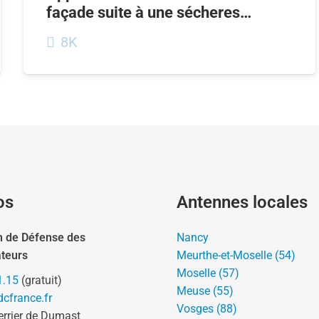
façade suite à une sécheres…
8K
os
Antennes locales
n de Défense des
Nancy
teurs
Meurthe-et-Moselle (54)
Moselle (57)
1.15
(gratuit)
Meuse (55)
cfrance.fr
Vosges (88)
errier de Dumast