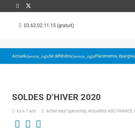
03.62.02.11.15 (gratuit)
Accueil
Se déféndre
Placements, épargne
SOLDES D’HIVER 2020
il y a 7 ans
Achat neuf (garantie)
,
Actualités ADC FRANCE
,