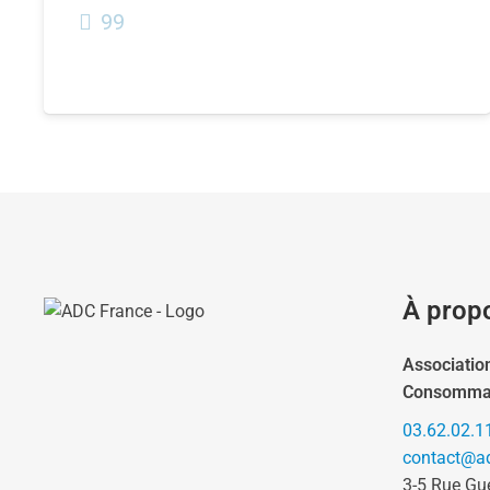
99
À prop
Associatio
Consomma
03.62.02.1
contact@ad
3-5 Rue Gu