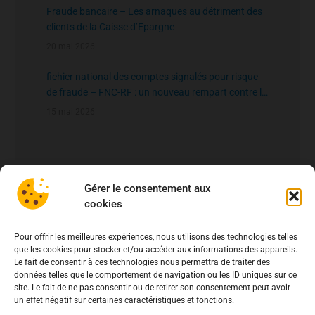
Fraude bancaire – Les arnaques au détriment des
clients de la Caisse d’Epargne
20 mai 2026
fichier national des comptes signalés pour risque
de fraude – FNC-RF : un nouveau rempart contre la
fraude aux virements
15 mai 2026
Gérer le consentement aux
cookies
Pour offrir les meilleures expériences, nous utilisons des technologies telles
que les cookies pour stocker et/ou accéder aux informations des appareils.
Le fait de consentir à ces technologies nous permettra de traiter des
données telles que le comportement de navigation ou les ID uniques sur ce
site. Le fait de ne pas consentir ou de retirer son consentement peut avoir
un effet négatif sur certaines caractéristiques et fonctions.