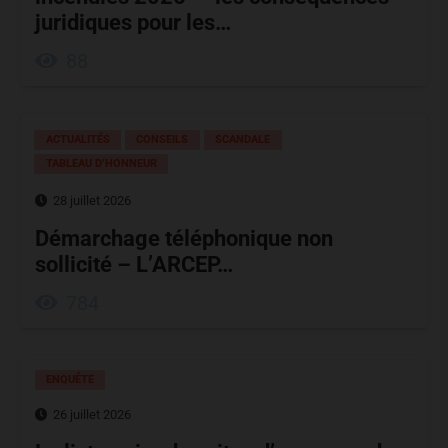
juridiques pour les…
88
ACTUALITÉS
CONSEILS
SCANDALE
TABLEAU D’HONNEUR
28 juillet 2026
Démarchage téléphonique non
sollicité – L’ARCEP…
784
ENQUÊTE
26 juillet 2026