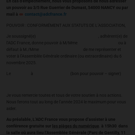
En cas d’empêchement, nous vous proposons de nous adresser
un pouvoir au 3/5 Rue Guerrier de Dumast, 54000 NANCY ou par
mail à
contact@adcfrance.fr
POUVOIR : CONFORMÉMENT AUX STATUTS DE L’ASSOCIATION,
Je soussigné(e) , adhérent(e) de
l’ADC France, donne pouvoir à M/Mme ou à
défaut à M./Mme de me représenter et
voter à l’Assemblée Générale ordinaire (ou extraordinaire) du 6
novembre 2025.
Le à (bon pour pouvoir – signer)
Je vous remercie toutes et tous de votre soutien à nos actions.
Nous ferons tout au long de l’année 2024 le maximum pour vous
aider.
Au préalable, L’ADC France vous propose d’assister à une
conférence gratuite sur
les pièges du numérique
.
à 15h30 dans
la salle où aura lieu l’Assemblée Générale (Parc de Gentilly, 11