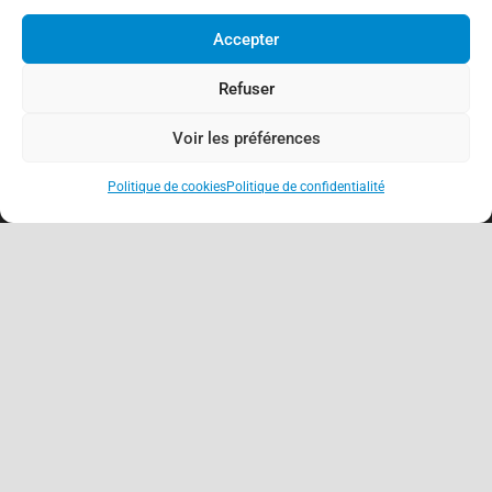
Accepter
Refuser
Voir les préférences
Politique de cookies
Politique de confidentialité
keyboard_arrow_up