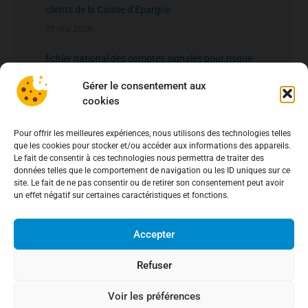
clients de la Caisse d’Epargne
20 mai 2026
fichier national des comptes signalés pour risque
de fraude – FNC-RF : un nouveau rempart contre la
Gérer le consentement aux
fraude aux virements
15 mai 2026
cookies
Pour offrir les meilleures expériences, nous utilisons des technologies telles
que les cookies pour stocker et/ou accéder aux informations des appareils.
Le fait de consentir à ces technologies nous permettra de traiter des
données telles que le comportement de navigation ou les ID uniques sur ce
site. Le fait de ne pas consentir ou de retirer son consentement peut avoir
un effet négatif sur certaines caractéristiques et fonctions.
Accepter
Refuser
Voir les préférences