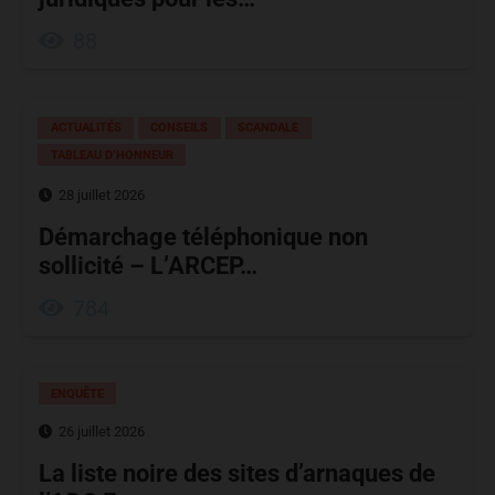
88
ACTUALITÉS
CONSEILS
SCANDALE
TABLEAU D’HONNEUR
28 juillet 2026
Démarchage téléphonique non
sollicité – L’ARCEP…
784
ENQUÊTE
26 juillet 2026
La liste noire des sites d’arnaques de