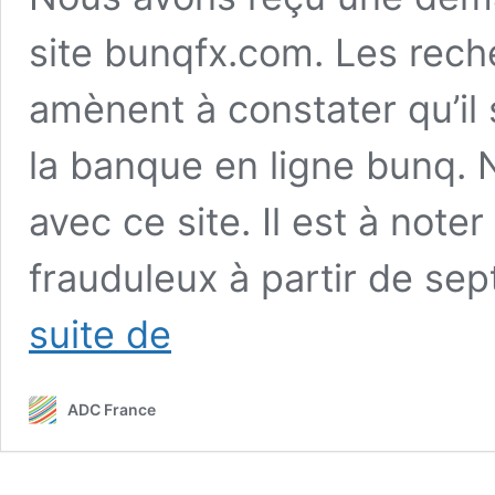
site bunqfx.com. Les rec
amènent à constater qu’il 
la banque en ligne bunq. 
avec ce site. Il est à noter
frauduleux à partir d
La
suite de
banque
Bunq
–
ADC France
Les
clones
frauduleux
bunqfx.com